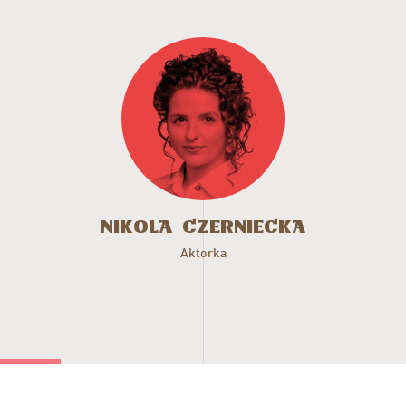
Nikola Czerniecka
Nikola
Czerniecka
Aktorka