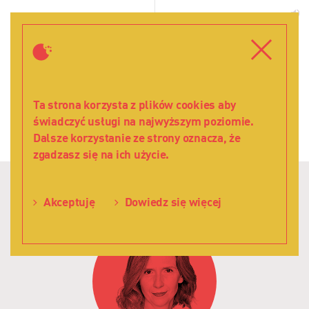
Zespół
W
-
d
Teatr
Menu
Zamkni
Lalka
Ta strona korzysta z plików cookies aby
DYREKCJA
świadczyć usługi na najwyższym poziomie.
Dalsze korzystanie ze strony oznacza, że
zgadzasz się na ich użycie.
1
Akceptuję
Dowiedz się więcej
Joanna Zdrada