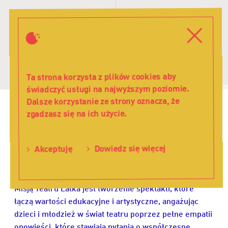
W
d
Zamkni
Menu
Ta strona korzysta z plików cookies aby
świadczyć usługi na najwyższym poziomie.
Dalsze korzystanie ze strony oznacza, że
zgadzasz się na ich użycie.
Misja/Wizja
Misja / Wizja
-
Dowiedz się więcej
Akceptuję
Teatr
Misja
Lalka
Misją Teatru Lalka jest tworzenie spektakli, które
łączą wartości edukacyjne i artystyczne, angażując
dzieci i młodzież w świat teatru poprzez pełne empatii
opowieści, które stawiają pytania o współczesne