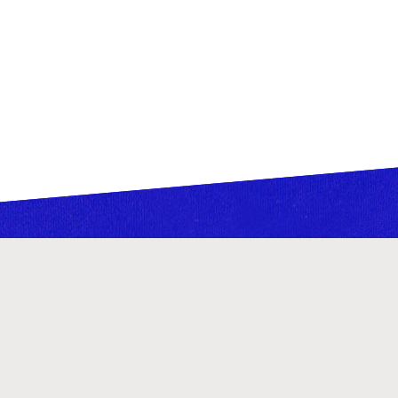
Teatr Lalka
Palac Kultury i Nauki
Plac Defilad 1, 00-901 Warszawa
Instytucja Kultury m.st. Warszawy