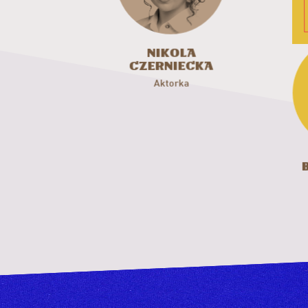
Beat
Nikola
Duda
Czerniecka
Perz
Aktorka