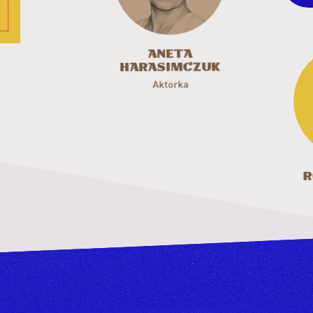
Roma
Aneta
Holc
Harasimczuk
Aktorka