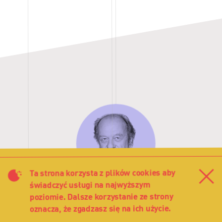
Grzegorz
Feluś
Ta strona korzysta z plików cookies aby
Za
świadczyć usługi na najwyższym
poziomie. Dalsze korzystanie ze strony
Feluś
Grzegorz
oznacza, że zgadzasz się na ich użycie.
Aktor