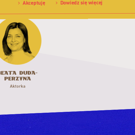
Dowiedz się więcej
Akceptuję
a
-
yna
Duda-
Beata
Perzyna
Aktorka