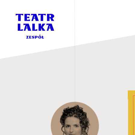
Zespół
-
Teatr
Lalka
zespół
zespół
Nikola
Czerniecka