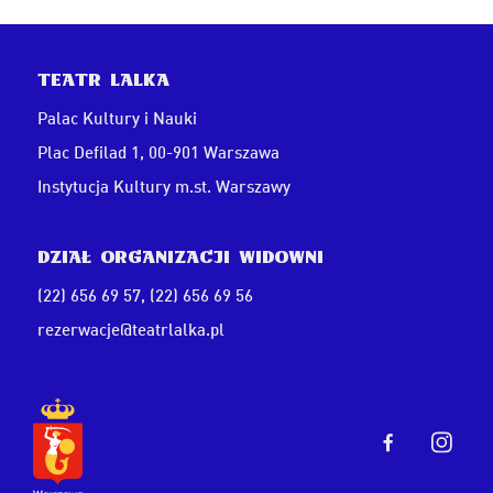
Teatr Lalka
Palac Kultury i Nauki
Plac Defilad 1, 00-901 Warszawa
Instytucja Kultury m.st. Warszawy
Dział Organizacji Widowni
(22) 656 69 57
,
(22) 656 69 56
rezerwacje@teatrlalka.pl
Przejdź do faceboo
Przejdź do