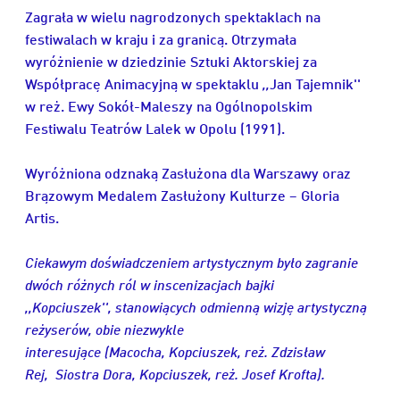
Zagrała w wielu nagrodzonych spektaklach na
festiwalach w kraju i za granicą. Otrzymała
wyróżnienie w dziedzinie Sztuki Aktorskiej za
Współpracę Animacyjną w spektaklu
,,
Jan Tajemnik''
w reż. Ewy Sokół-Maleszy na Ogólnopolskim
Festiwalu Teatrów Lalek w Opolu (1991).
Wyróżniona odznaką Zasłużona dla Warszawy oraz
Brązowym Medalem Zasłużony Kulturze − Gloria
Artis.
Ciekawym doświadczeniem artystycznym było zagranie
dwóch różnych ról w inscenizacjach bajki
,,Kopciuszek'', stanowiących odmienną wizję artystyczną
reżyserów, obie niezwykle
interesujące (Macocha, Kopciuszek, reż. Zdzisław
Rej, Siostra Dora, Kopciuszek, reż. Josef Krofta).