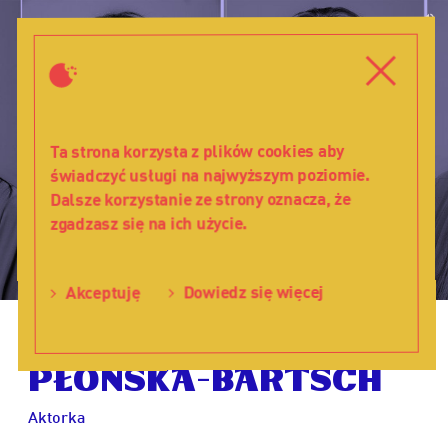
Mirosława
W
Płońska-
d
Bartsch
Menu
Zamkni
-
Teatr
Lalka
Ta strona korzysta z plików cookies aby
świadczyć usługi na najwyższym poziomie.
Dalsze korzystanie ze strony oznacza, że
zgadzasz się na ich użycie.
Dowiedz się więcej
Akceptuję
Mirosława
Płońska-Bartsch
Aktorka