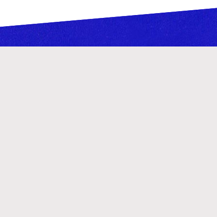
Teatr Lalka
Palac Kultury i Nauki
Plac Defilad 1, 00-901 Warszawa
Instytucja Kultury m.st. Warszawy
Dział Organizacji Widowni
(22) 656 69 57
,
(22) 656 69 56
rezerwacje@teatrlalka.pl