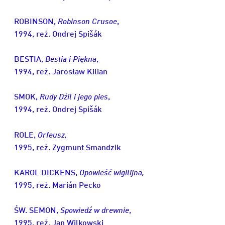
ROBINSON,
Robinson Crusoe
,
1994, reż. Ondrej Spišák
BESTIA,
Bestia i Piękna
,
1994, reż. Jarosław Kilian
SMOK,
Rudy Dżil i jego pies
,
1994, reż. Ondrej Spišák
ROLE,
Orfeusz,
1995, reż. Zygmunt Smandzik
KAROL DICKENS,
Opowieść wigilijna,
1995, reż. Marián Pecko
ŚW. SEMON,
Spowiedź w drewnie
,
1995, reż. Jan Wilkowski