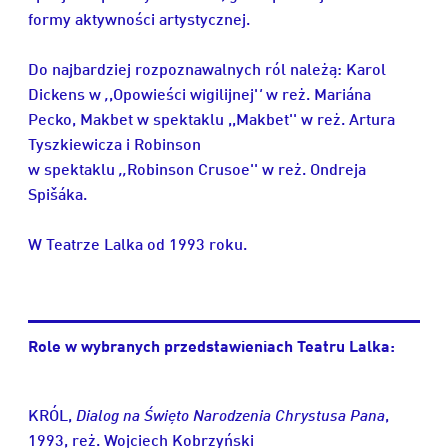
formy aktywności artystycznej.
Do najbardziej rozpoznawalnych ról należą: Karol
Dickens w
,
,Opowieści wigilijnej'
'
w reż. Mariána
Pecko, Makbet w spektaklu ,,Makbet'' w reż. Artura
Tyszkiewicza i Robinson
w spektaklu
,,
Robinson Crusoe'' w reż. Ondreja
Spišáka.
W Teatrze Lalka od 1993 roku.
Role w wybranych przedstawieniach Teatru Lalka:
KRÓL,
Dialog na Święto Narodzenia Chrystusa Pana
,
1993, reż. Wojciech Kobrzyński