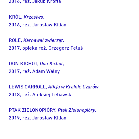
2016, reż. Jakub Krofta
KRÓL,
Krzesiwo
,
2016, reż. Jarosław Kilian
ROLE,
Karnawał zwierząt
,
2017, opieka reż. Grzegorz Feluś
DON KICHOT,
Don Kichot
,
2017, reż. Adam Walny
LEWIS CARROLL,
Alicja w Krainie Czarów
,
2018, reż. Aleksiej Leliawski
PTAK ZIELONOPIÓRY,
Ptak Zielonopióry
,
2019, reż. Jarosław Kilian