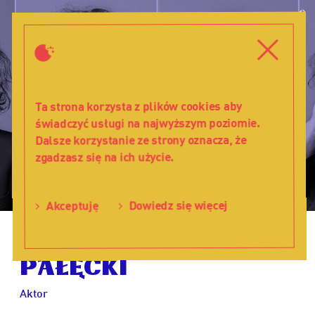
Wojciech
W
Pałęcki
d
-
Menu
Zamkni
Teatr
Lalka
Ta strona korzysta z plików cookies aby
świadczyć usługi na najwyższym poziomie.
Dalsze korzystanie ze strony oznacza, że
zgadzasz się na ich użycie.
Akceptuję
Dowiedz się więcej
Wojciech
Pałęcki
Aktor