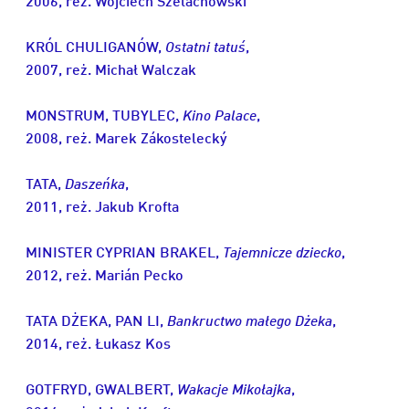
2006, reż. Wojciech Szelachowski
KRÓL CHULIGANÓW,
Ostatni tatuś
,
2007, reż. Michał Walczak
MONSTRUM, TUBYLEC,
Kino Palace
,
2008, reż. Marek Zákostelecký
TATA,
Daszeńka
,
2011, reż. Jakub Krofta
MINISTER CYPRIAN BRAKEL,
Tajemnicze dziecko
,
2012, reż. Marián Pecko
TATA DŻEKA, PAN LI,
Bankructwo małego Dżeka
,
2014, reż. Łukasz Kos
GOTFRYD, GWALBERT,
Wakacje Mikołajka
,