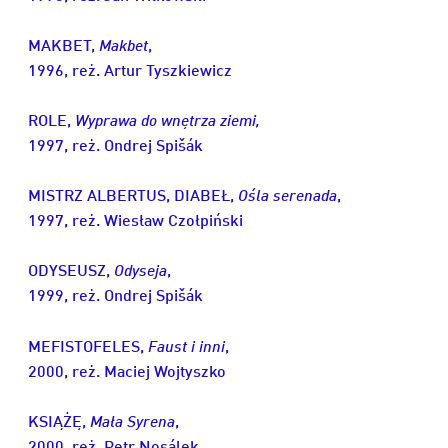
MAKBET,
Makbet
,
1996, reż. Artur Tyszkiewicz
ROLE,
Wyprawa do wnętrza ziemi,
1997, reż. Ondrej Spišák
MISTRZ ALBERTUS, DIABEŁ,
Ośla serenada
,
1997, reż. Wiesław Czołpiński
ODYSEUSZ,
Odyseja
,
1999, reż. Ondrej Spišák
MEFISTOFELES,
Faust i inni
,
2000, reż. Maciej Wojtyszko
KSIĄŻĘ,
Mała Syrena
,
2000, reż. Petr Nosálek