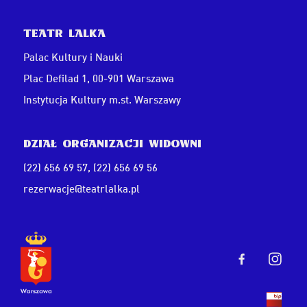
Teatr Lalka
Palac Kultury i Nauki
Plac Defilad 1, 00-901 Warszawa
Instytucja Kultury m.st. Warszawy
Dział Organizacji Widowni
(22) 656 69 57
,
(22) 656 69 56
rezerwacje@teatrlalka.pl
Przejdź do faceboo
Przejdź do
Przejdź do