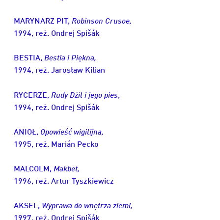
MARYNARZ PIT,
Robinson Crusoe,
1994, reż. Ondrej Spišák
BESTIA,
Bestia i Piękna,
1994, reż. Jarosław Kilian
RYCERZE,
Rudy Dżil i jego pies
,
1994, reż. Ondrej Spišák
ANIOŁ,
Opowieść wigilijna,
1995, reż. Marián Pecko
MALCOLM,
Makbet,
1996, reż. Artur Tyszkiewicz
AKSEL,
Wyprawa do wnętrza ziemi,
1997, reż. Ondrej Spišák