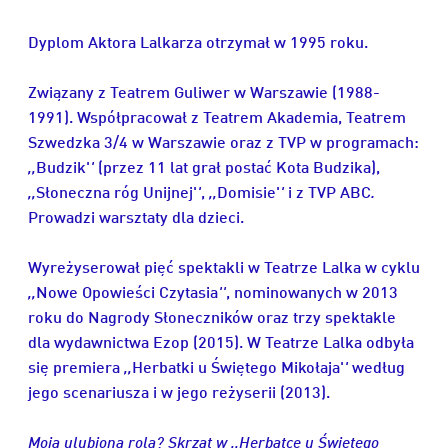
Dyplom Aktora Lalkarza otrzymał w 1995 roku.
Związany z Teatrem Guliwer w Warszawie (1988-
1991). Współpracował z Teatrem Akademia, Teatrem
Szwedzka 3/4 w Warszawie oraz z TVP w programach:
,,
Budzik'
'
(przez 11 lat grał postać Kota Budzika),
,,
Słoneczna róg Unijnej'
'
,
,,
Domisie'
'
i
z TVP ABC
.
Prowadzi warsztaty dla dzieci.
Wyreżyserował pięć spektakli w Teatrze Lalka w cyklu
,,
Nowe Opowieści Czytasia
''
, nominowanych w 2013
roku do Nagrody Słoneczników oraz trzy spektakle
dla wydawnictwa Ezop (2015). W Teatrze Lalka odbyła
się premiera
,,
Herbatki u Świętego Mikołaja'
'
według
jego scenariusza i w jego reżyserii (2013).
Moja ulubiona rola? Skrzat w ,,Herbatce u Świętego