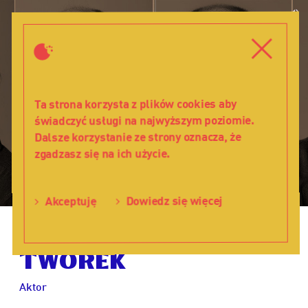
Piotr
W
Tworek
d
-
Menu
Zamkni
Teatr
Lalka
Ta strona korzysta z plików cookies aby
świadczyć usługi na najwyższym poziomie.
Dalsze korzystanie ze strony oznacza, że
zgadzasz się na ich użycie.
Dowiedz się więcej
Akceptuję
Piotr
Tworek
Aktor