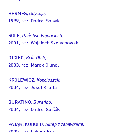
HERMES,
Odyseja,
1999, reż. Ondrej Spišák
ROLE,
Państwo Fajnackich,
2001, reż. Wojciech Szelachowski
OJCIEC,
Król Olch,
2003, reż. Marek Ciunel
KRÓLEWICZ,
Kopciuszek,
2004, reż. Josef Krofta
BURATINO,
Buratino,
2004, reż. Ondrej Spišák
PAJĄK, KOBOLD,
Sklep z zabawkami,
2005, reż. Łukasz Kos