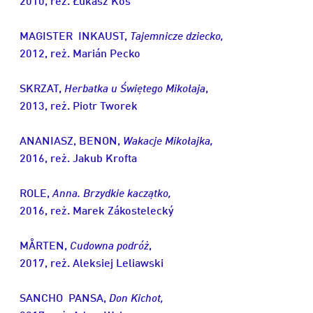
2010, reż. Łukasz Kos
MAGISTER INKAUST,
Tajemnicze dziecko,
2012, reż. Marián Pecko
SKRZAT,
Herbatka u Świętego Mikołaja
,
2013, reż. Piotr Tworek
ANANIASZ, BENON,
Wakacje Mikołajka,
2016, reż. Jakub Krofta
ROLE,
Anna. Brzydkie kaczątko,
2016, reż. Marek Zákostelecký
MÅRTEN,
Cudowna podróż
,
2017, reż. Aleksiej Leliawski
SANCHO PANSA,
Don Kichot,