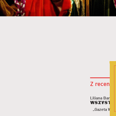
Z recenzj
Liliana Bard
Wszystk
„Gazeta Wyb