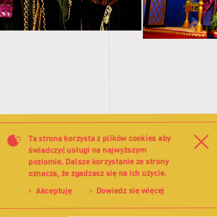
Ta strona korzysta z plików cookies aby
Za
świadczyć usługi na najwyższym
i prasowych:
poziomie. Dalsze korzystanie ze strony
oznacza, że zgadzasz się na ich użycie.
ijewska
Akceptuję
Dowiedz się więcej
o po krakowsku
orcza”