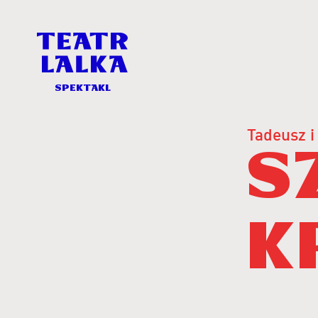
spektakl
spektakl
Tadeusz i
Szopka
krakowska
S
-
Teatr
Lalka
k