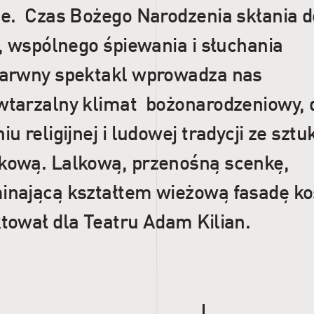
ie. Czas Bożego Narodzenia skłania d
i, wspólnego śpiewania i słuchania
Barwny spektakl wprowadza nas
wtarzalny klimat bożonarodzeniowy, d
iu religijnej i ludowej tradycji ze sztu
kową. Lalkową, przenośną scenkę,
inającą kształtem wieżową fasadę ko
ktował dla Teatru Adam Kilian.