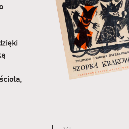
o
zięki
ką
ścioła,
3 /
3