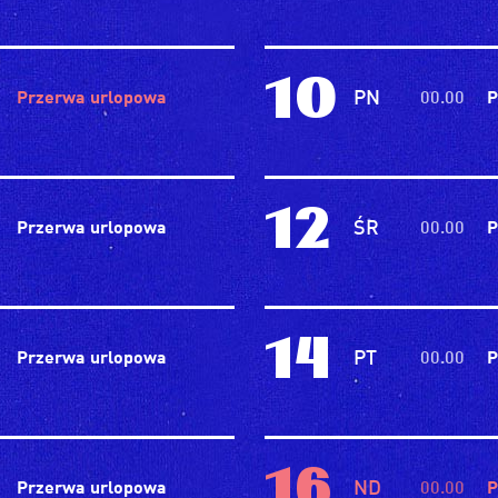
10
PN
Przerwa urlopowa
00.00
P
12
ŚR
Przerwa urlopowa
00.00
P
14
PT
Przerwa urlopowa
00.00
P
16
ND
Przerwa urlopowa
00.00
P