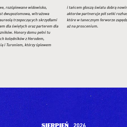
we, rozśpiewane widowisko,
wiatu dobrą nowinę. Zaś ósemce
est dwupoziomowa, witrażowa
 pół setki rozhasanych kukiełek,
 aureolą trzepoczących skrzydłami
m ferworze zapędzają się niekiedy
rem dla świętych oraz parterem dla
aż na proscenium.
szników. Honory domu pełni tu
ch kolędników z Herodem,
ią i Turoniem, którzy śpiewem
2026
sierpień