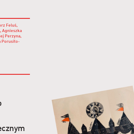
rz Feluś,
, Agnieszka
ej Perzyna,
 Porusiło-
o
tecznym