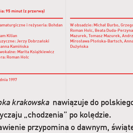
ia: 95 minut (z przerwą)
amaturgiczne i reżyseria: Bohdan
W obsadzie: Michał Burbo, Grzego
Roman Holc, Beata Duda-Perzyna
am Kilian
Mazurek, Tomasz Mazurek, Andrz
zyczne: Jerzy Dobrzański
Mirosława Płońska-Bartsch, Anna
Hanna Kamińska
Dużyńska
wokalne: Marita Książkiewicz
era: Roman Holc
dnia 1997
pka krakowska
nawiązuje do polskieg
yczaju „chodzenia” po kolędzie.
awienie przypomina o dawnym, świą