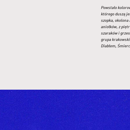
Powstało koloro
i tańcem głoszą ś
którego duszą j
aktorów partneruje
szopka, okolona
które w taneczny
aniołków, z pięt
szaraków i grze
grupa krakowski
Diabłem, Śmierc