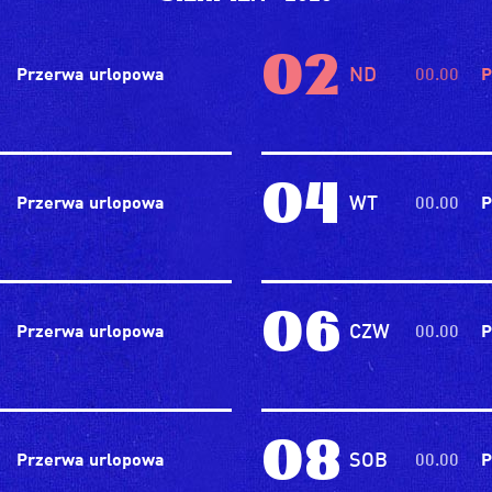
02
ND
Przerwa urlopowa
00.00
P
04
WT
Przerwa urlopowa
00.00
P
06
CZW
Przerwa urlopowa
00.00
P
08
SOB
Przerwa urlopowa
00.00
P