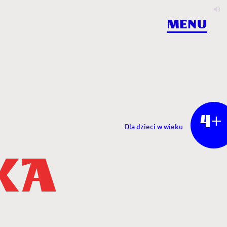
W
d
Menu
4+
Dla dzieci w wieku
ka