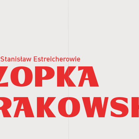
 Stanisław Estreicherowie
zopka
rakows