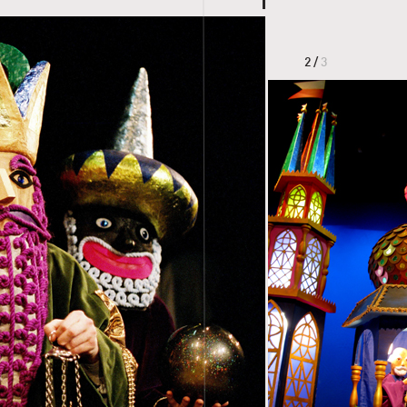
link prowadzi do zdjęcia
2 /
3