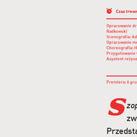
Czas trwan
Opracowanie dr
Radkowski
Scenografia: Ad
Opracowanie mu
Choreografia: 
Przygotowanie 
Asystent reżys
Premiera: 6 gru
S
zo
zw
Przedst