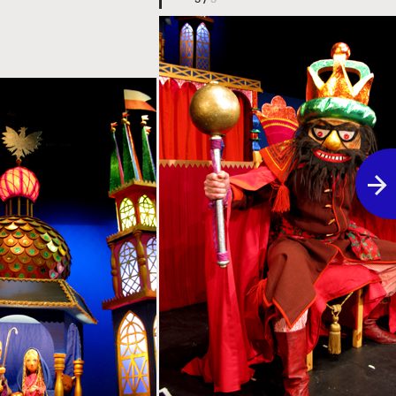
 w rozmiarze oryginalnym Trzy postacie, jedna za drugą, stoją ubrane 
link prowadzi do zdjęcia w rozmiarze orygi