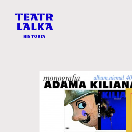
Historia
-
Teatr
Lalka
Historia
Historia