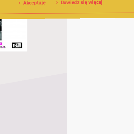
Dowiedz się więcej
Akceptuję
ępny