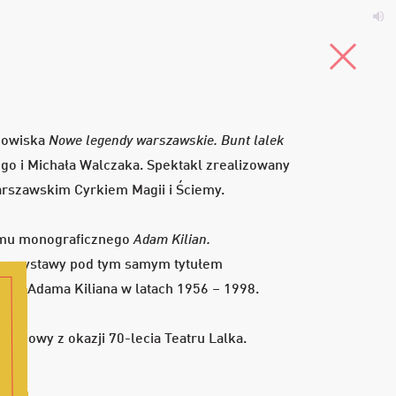
200
W
d
Menu
dowiska
Nowe legendy warszawskie. Bunt lalek
go i Michała Walczaka. Spektakl zrealizowany
arszawskim Cyrkiem Magii i Ściemy.
umu monograficznego
Adam Kilian.
e wystawy pod tym samym tytułem
bek Adama Kiliana w latach 1956 – 1998.
mknij
euszowy z okazji 70-lecia Teatru Lalka.