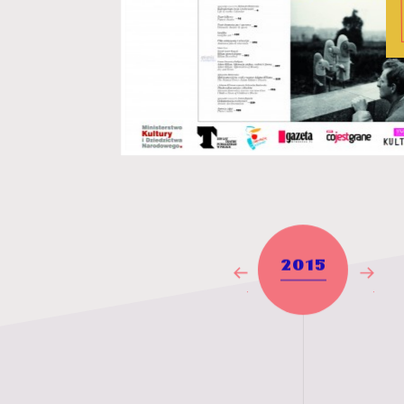
2015
Poprzedni
Nast
rok
rok