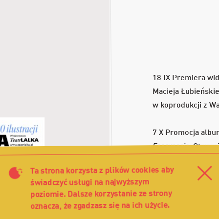
18 IX Premiera wi
Macieja Łubieńskie
w koprodukcji z W
7 X Promocja alb
Fascynacje.
Otwarci
prezentującej doro
Ta strona korzysta z plików cookies aby
Za
świadczyć usługi na najwyższym
28 XI Wieczór jubil
poziomie. Dalsze korzystanie ze strony
oznacza, że zgadzasz się na ich użycie.