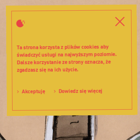
Historia
-
Zamknij
Zamkni
2000
-
Teatr
Lalka
Ta strona korzysta z plików cookies aby
świadczyć usługi na najwyższym poziomie.
Dalsze korzystanie ze strony oznacza, że
zgadzasz się na ich użycie.
Dowiedz się więcej
Akceptuję