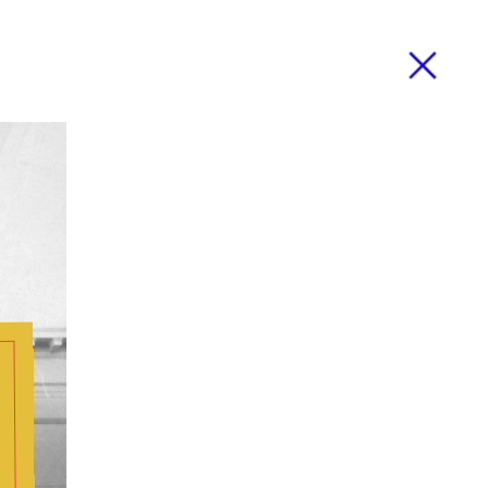
Zamknij
mknij