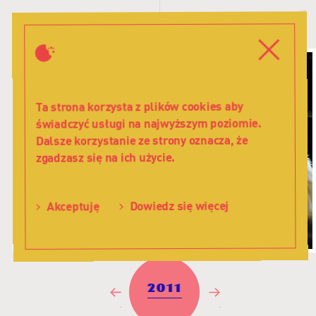
Historia
W
-
d
Teatr
Zamkni
Menu
Lalka
Ta strona korzysta z plików cookies aby
świadczyć usługi na najwyższym poziomie.
Dalsze korzystanie ze strony oznacza, że
zgadzasz się na ich użycie.
Dowiedz się więcej
Akceptuję
2011
Poprzedni
Następny