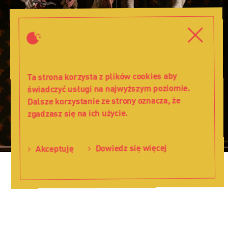
Ptak
Zielonopióry
Zamknij
Zamkni
-
Teatr
Lalka
Ta strona korzysta z plików cookies aby
świadczyć usługi na najwyższym poziomie.
Dalsze korzystanie ze strony oznacza, że
zgadzasz się na ich użycie.
Dowiedz się więcej
Akceptuję