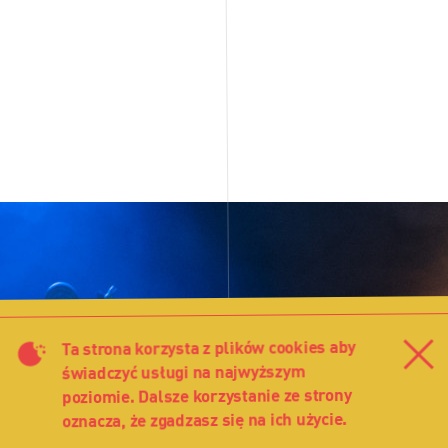
Ta strona korzysta z plików cookies aby
Za
świadczyć usługi na najwyższym
poziomie. Dalsze korzystanie ze strony
oznacza, że zgadzasz się na ich użycie.