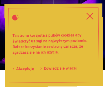
Dzieci
z
Zamknij
Zamkni
Bullerbyn
-
Teatr
Lalka
Ta strona korzysta z plików cookies aby
świadczyć usługi na najwyższym poziomie.
Dalsze korzystanie ze strony oznacza, że
zgadzasz się na ich użycie.
Dowiedz się więcej
Akceptuję