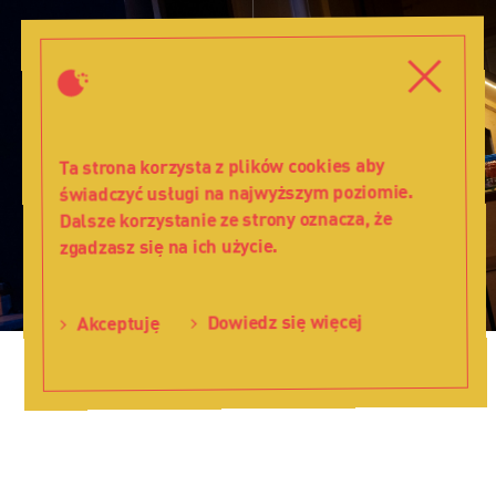
Dzieci
z
Zamknij
Zamkni
Bullerbyn
-
Teatr
Lalka
Ta strona korzysta z plików cookies aby
świadczyć usługi na najwyższym poziomie.
Dalsze korzystanie ze strony oznacza, że
zgadzasz się na ich użycie.
Dowiedz się więcej
Akceptuję