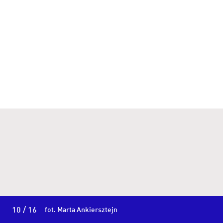
10 / 16
fot. Marta Ankiersztejn