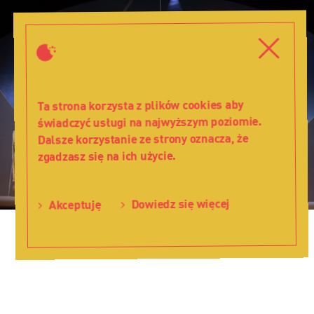
Czarnoksiężnik
z
Zamknij
Zamkni
Krainy
Oz
-
Teatr
Ta strona korzysta z plików cookies aby
Lalka
świadczyć usługi na najwyższym poziomie.
Dalsze korzystanie ze strony oznacza, że
zgadzasz się na ich użycie.
Dowiedz się więcej
Akceptuję