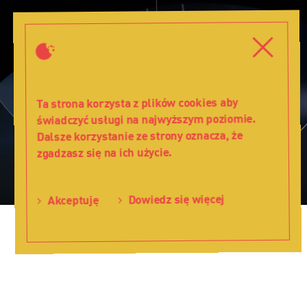
Czarnoksiężnik
z
Zamknij
Zamkni
Krainy
Oz
-
Teatr
Ta strona korzysta z plików cookies aby
Lalka
świadczyć usługi na najwyższym poziomie.
Dalsze korzystanie ze strony oznacza, że
zgadzasz się na ich użycie.
Dowiedz się więcej
Akceptuję