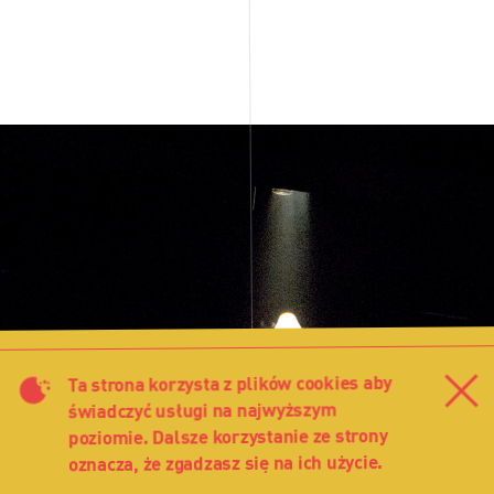
Ta strona korzysta z plików cookies aby
Za
świadczyć usługi na najwyższym
poziomie. Dalsze korzystanie ze strony
oznacza, że zgadzasz się na ich użycie.