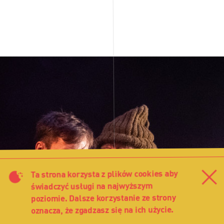
Ta strona korzysta z plików cookies aby
Za
świadczyć usługi na najwyższym
poziomie. Dalsze korzystanie ze strony
oznacza, że zgadzasz się na ich użycie.