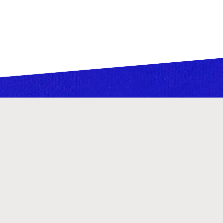
Teatr Lalka
Palac Kultury i Nauki
Plac Defilad 1, 00-901 Warszawa
Instytucja Kultury m.st. Warszawy
Dział Organizacji Widowni
(22) 656 69 57
,
(22) 656 69 56