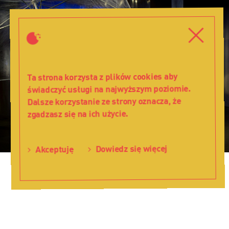
Na
Arce
Zamknij
Zamkni
o
ósmej
-
Teatr
Ta strona korzysta z plików cookies aby
Lalka
świadczyć usługi na najwyższym poziomie.
Dalsze korzystanie ze strony oznacza, że
zgadzasz się na ich użycie.
Dowiedz się więcej
Akceptuję