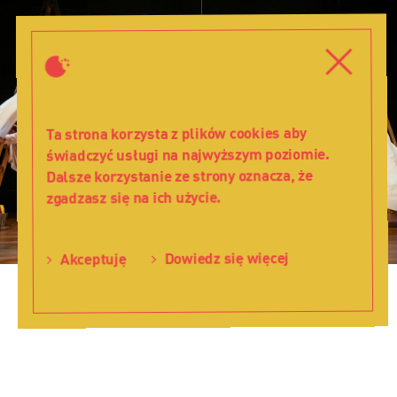
Hadassa,
czyli
Zamknij
Estera
Zamkni
–
purimszpil
w
Ta strona korzysta z plików cookies aby
Muzeum
świadczyć usługi na najwyższym poziomie.
Polin
Dalsze korzystanie ze strony oznacza, że
-
zgadzasz się na ich użycie.
Teatr
Lalka
Dowiedz się więcej
Akceptuję