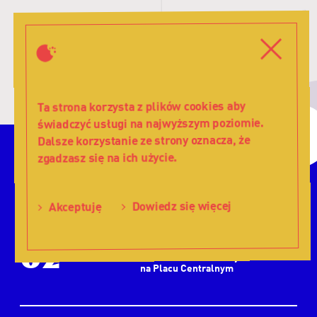
W
d
Zamkni
Menu
Ta strona korzysta z plików cookies aby
świadczyć usługi na najwyższym poziomie.
Filtruj
Dalsze korzystanie ze strony oznacza, że
zgadzasz się na ich użycie.
Dowiedz się więcej
Akceptuję
2025
Kalendarz
sierpień
-
Teatr
02
11.00
PREMIERA – Ruchomy Plac Zabaw
SOB
na Placu Centralnym
Lalka