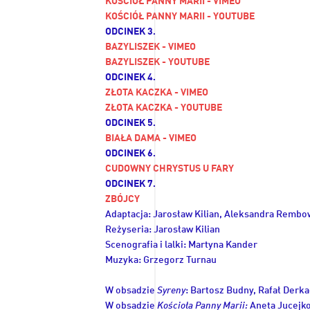
KOSCIÓŁ PANNY MARII - VIMEO
KOŚCIÓŁ PANNY MARII - YOUTUBE
ODCINEK 3.
BAZYLISZEK - VIMEO
BAZYLISZEK - YOUTUBE
ODCINEK 4.
ZŁOTA KACZKA - VIMEO
ZŁOTA KACZKA - YOUTUBE
ODCINEK 5.
BIAŁA DAMA - VIMEO
ODCINEK 6.
CUDOWNY CHRYSTUS U FARY
ODCINEK 7.
ZBÓJCY
Adaptacja: Jarosław Kilian, Aleksandra Remb
Reżyseria: Jarosław Kilian
Scenografia i lalki: Martyna Kander
Muzyka: Grzegorz Turnau
W obsadzie
Syreny
: Bartosz Budny, Rafał Derk
W obsadzie
Kościoła Panny Marii:
Aneta Jucejko