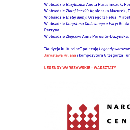
W obsadzie
Bazyliszka
: Aneta Harasimczuk, Ro
W obsadzie
Złotej kaczki
: Agnieszka Mazurek,
W obsadzie
Białej damy
: Grzegorz Feluś, Miro
W obsadzie
Chrystusa Cudownego u Fary
: Beat
Perzyna
W obsadzie
Zbójców
: Anna Porusiło-Dużyńska,
"Audycja kulturalne" polecają
Legendy warszaw
Jarosława Kiliana
i kompozytora Grzegorza Tu
LEGENDY WARSZAWSKIE - WARSZTATY