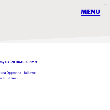
W
d
Menu
my BAŚNI BRACI GRIMM
tura Oppmana - lalkowe
ch... dzieci.