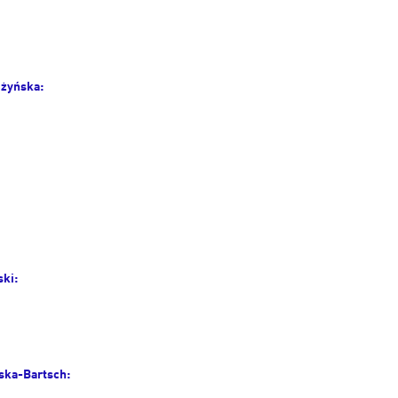
użyńska:
ski:
ska-Bartsch: