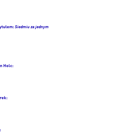
Siedmiu za jednym
tytułem:
n Holc:
rek:
: