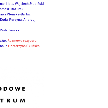
man Holc, Wojciech Słupiński
 Tomasz Mazurek
sława Płońska-Bartsch
a Duda-Perzyna, Andrzej
 Piotr Tworek
skie
.
Rozmowa reżysera
rnaua
z Katarzyną Oklińską.