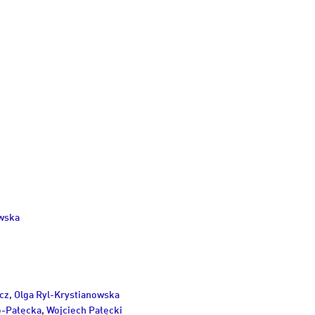
owska
acz, Olga Ryl-Krystianowska
-Pałęcka, Wojciech Pałęcki