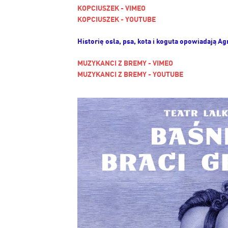
KOPCIUSZEK - VIMEO
KOPCIUSZEK - YOUTUBE
Historię osła, psa, kota i koguta opowiadają A
MUZYKANCI Z BREMY - VIMEO
MUZYKANCI Z BREMY - YOUTUBE