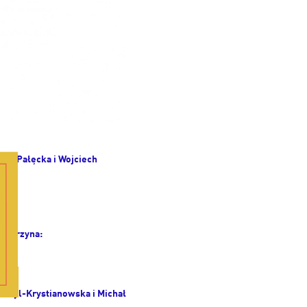
ejko-Pałęcka i Wojciech
mknij
j Perzyna:
a Ryl-Krystianowska i Michał